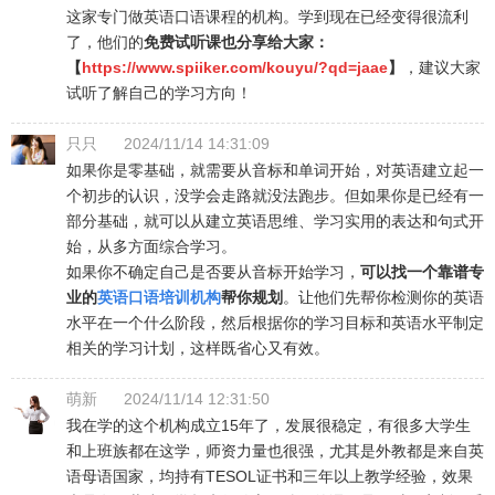
这家专门做英语口语课程的机构。学到现在已经变得很流利
了，他们的
免费试听课也分享给大家：
【
https://www.spiiker.com/kouyu/?qd=jaae
】
，建议大家
试听了解自己的学习方向！
只只
2024/11/14 14:31:09
如果你是零基础，就需要从音标和单词开始，对英语建立起一
个初步的认识，没学会走路就没法跑步。但如果你是已经有一
部分基础，就可以从建立英语思维、学习实用的表达和句式开
始，从多方面综合学习。
如果你不确定自己是否要从音标开始学习，
可以找一个靠谱专
业的
英语口语培训机构
帮你规划
。让他们先帮你检测你的英语
水平在一个什么阶段，然后根据你的学习目标和英语水平制定
相关的学习计划，这样既省心又有效。
萌新
2024/11/14 12:31:50
我在学的这个机构成立15年了，发展很稳定，有很多大学生
和上班族都在这学，师资力量也很强，尤其是外教都是来自英
语母语国家，均持有TESOL证书和三年以上教学经验，效果