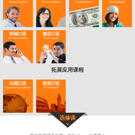
Business English
Interview English
Foreign English
Medical English
职场口语
酒店口语
Workplace English
Hotel English
拓展应用课程
出国口语
旅游口语
English for Going Abroad
Travel English
选修课