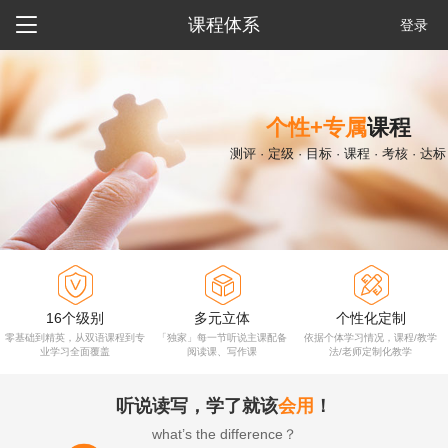

课程体系
登录
个性+专属
课程
测评 · 定级 · 目标 · 课程 · 考核 · 达标



16个级别
多元立体
个性化定制
零基础到精英，从双语课程到专
「独家」每一节听说主课配备
依据个体学习情况，课程/教学
业学习全面覆盖
阅读课、写作课
法/老师定制化教学
听说读写，学了就该
会用
！
what’s the difference？