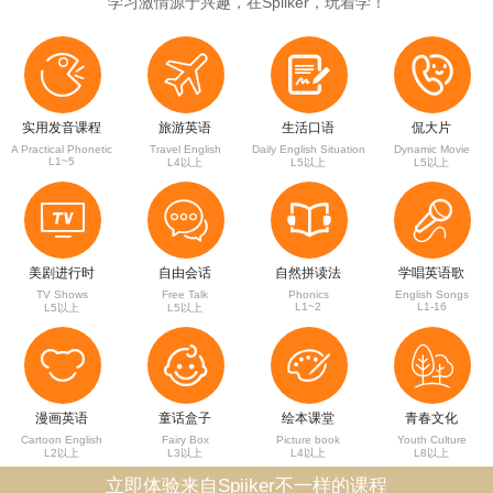
学习激情源于兴趣，在Spiiker，玩着学！




实用发音课程
旅游英语
生活口语
侃大片
A Practical Phonetic
Travel English
Daily English Situation
Dynamic Movie
L1~5
L4以上
L5以上
L5以上




美剧进行时
自由会话
自然拼读法
学唱英语歌
TV Shows
Free Talk
Phonics
English Songs
L1~2
L1-16
L5以上
L5以上




漫画英语
童话盒子
绘本课堂
青春文化
Cartoon English
Fairy Box
Picture book
Youth Culture
L2以上
L3以上
L4以上
L8以上
立即体验来自Spiiker不一样的课程