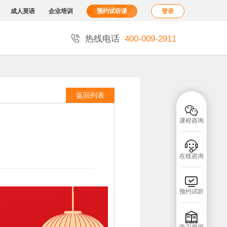
成人英语
企业培训
预约试听课
登录

热线电话
400-009-2911
返回列表

课程咨询

在线咨询

预约试听
