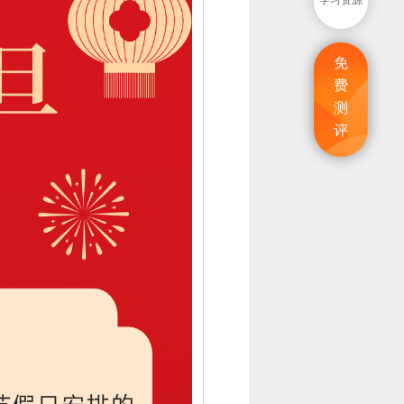
学习资源
免
费
测
评