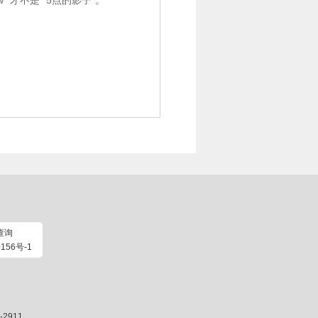
dow” 才不是 “5点的影子”。
查询
156号-1
2911