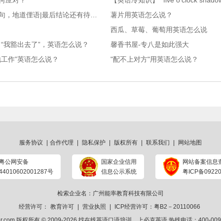
如何应对？
【英语冷知识】 “five o'clock sha
【日常英语交际口语】每天一句，地道俚语|最后结论还有待分晓
薯片用英语怎么说？
西瓜、草莓、葡萄用英语怎么说
“我豁出去了”，英语怎么说？
馨香书屋-专八是如此强大
地工作”英语怎么说？
"配不上对方"用英语怎么说？
服务协议
|
合作代理
|
隐私保护
|
版权所有
|
联系我们
|
网站地图
粤公网安备
国家企业信用
网站备案信息
44010602001287号
信息公示系统
粤ICP备09220
检索企业名：广州能率教育科技有限公司
经营许可：
教育许可
|
营业执照
|
ICP经营许可：粤B2－20110066
ker.com 版权所有 © 2009-2026
找在线英语口语培训
，上
必克英语
热线电话：400-009-