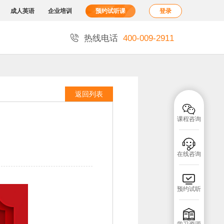
成人英语
企业培训
预约试听课
登录

热线电话
400-009-2911
返回列表

课程咨询

在线咨询

预约试听
