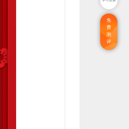
学习资源
免
费
测
评