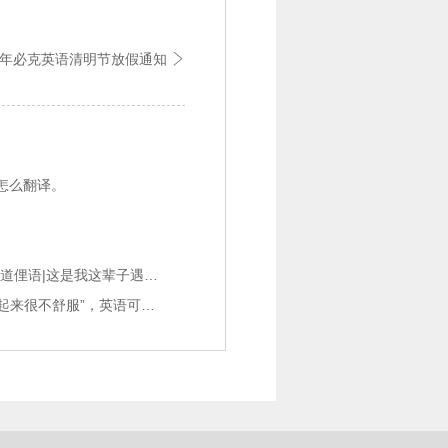
25年必克英语清明节放假通知

”怎么翻译。
【日常英语交际口语】每天一句，地道俚语|这是我这辈子遇到的最高兴的事了
【日常英语交际口语-交流篇】“你看起来很不舒服”，英语可以怎么说？