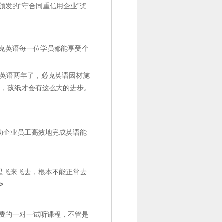
发的“守合同重信用企业”奖
克英语每一位学员都能享受个
必克英语两年了，必克英语因材施
责，孩纸才会有这么大的进步。
助企业员工高效地完成英语能
是飞来飞去，根本不能正常去
>
费的一对一试听课程，不管是