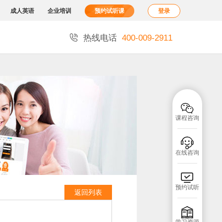
成人英语
企业培训
预约试听课
登录

热线电话
400-009-2911

课程咨询

在线咨询

预约试听
返回列表
