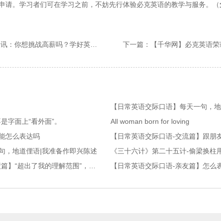
申请。学习者们可在学习之前，不妨先行体验必克英语的教学与服务。（
：你想挑战高薪吗？学好英语即可！
可不是字面上“看外面”。
All woman born for loving
能怎么表达吗
【日常英语交际口语-交流篇】跟朋友
句，地道俚语|我准备作即兴陈述
《三十六计》第二十五计-偷梁换柱
【日常英语交际口语-询问成绩篇】“超出了我的理解范围”，英语可以这样说！