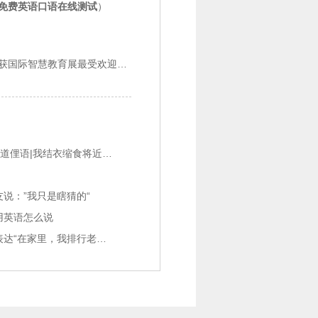
免费英语口语在线测试
）
下一篇：【千华网】必克英语荣获国际智慧教育展最受欢迎外语机构

【日常英语交际口语】每天一句，地道俚语|我结衣缩食将近一年
说：”我只是瞎猜的“
用英语怎么说
【日常英语交际口语-亲友篇】怎么表达“在家里，我排行老二”！