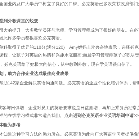
全国业内及广大学员中树立了良好的口碑。必克英语已多次荣获政府部门颁
堂到外教课堂的蜕变
很大的提升，大多数学员还与老师、学习管理师成为了很好的朋友。在必
因此许多学员都很喜欢必克英语。
单科取得了优异的118分(满分120)，Amy妈妈非常兴奋地表示，选择
课程，让孩子对英语的热情和兴趣水涨船高;而且学习管理师孩子尽职尽
l表示，必克英语给了她极大的信心，从中教到外教，现在学英语很自信了。
划，助力合作企业达成最佳商业成果
帮助142家企业解决英语沟通问题。必克英语的企业个性化培训体系，帮
乘客与日俱增，企业对员工的英语要求也是日益剧增，再加上乘务员经常
样的在线学习模式非常适合我们。
点击进到必克英语企业英语培训申请>>
主体验为参考
才知道这种学习方法的魅力所在。必克英语为此向广大英语学习者提供免