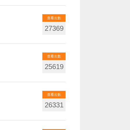
查看次数
27369
查看次数
25619
查看次数
26331