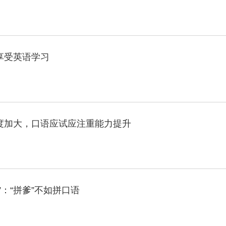
享受英语学习
度加大，口语应试应注重能力提升
：“拼爹”不如拼口语