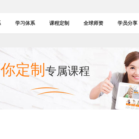
系
学习体系
课程定制
全球师资
学员分享
为你定制
专属课程