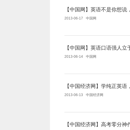
【中国网】英语不是你想说
2013-06-17
中国网
【中国网】英语口语强人立
2013-06-14
中国网
【中国经济网】学纯正英语
2013-06-13
中国经济网
【中国经济网】高考零分神