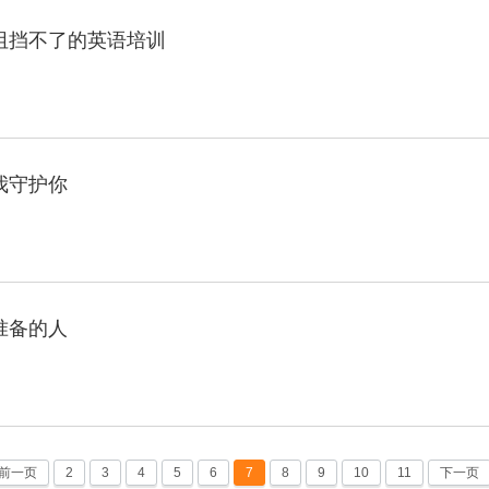
阻挡不了的英语培训
我守护你
准备的人
前一页
2
3
4
5
6
7
8
9
10
11
下一页