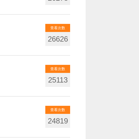
查看次数
26626
查看次数
25113
查看次数
24819