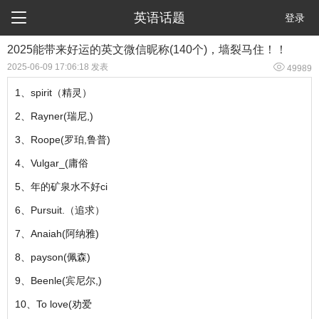

英语话题
登录
​2025能带来好运的英文微信昵称(140个)，墙裂马住！！

2025-06-09 17:06:18 发表
49989
1、spirit（精灵）
2、Rayner(瑞尼,)
3、Roope(罗珀,鲁普)
4、Vulgar_(庸俗
5、年的矿泉水不好ci
6、Pursuit.（追求）
7、Anaiah(阿纳雅)
8、payson(佩森)
9、Beenle(宾尼尔,)
10、To love(劝爱