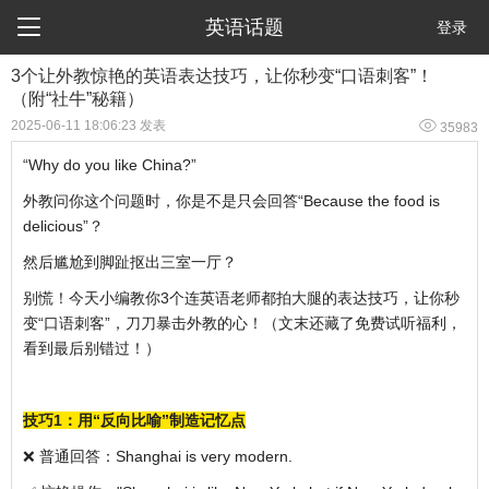

英语话题
登录
3个让外教惊艳的英语表达技巧，让你秒变“口语刺客”！
（附“社牛”秘籍）

2025-06-11 18:06:23 发表
35983
“Why do you like China?”
外教问你这个问题时，你是不是只会回答“Because the food is
delicious”？
然后尴尬到脚趾抠出三室一厅？
别慌！今天小编教你3个连英语老师都拍大腿的表达技巧，让你秒
变“口语刺客”，刀刀暴击外教的心！（文末还藏了免费试听福利，
看到最后别错过！）
技巧1：用“反向比喻”制造记忆点
❌ 普通回答：Shanghai is very modern.