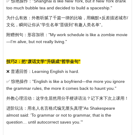
✅ 惊艳操作："Shanghai is like New York, but if New York drank
too much bubble tea and decided to build a spaceship."
为什么有效：外教听腻了千篇一律的比喻，用幽默+反差描述城市/
文化，瞬间让你从“学生名单”晋级到“有趣人类名单”。
附赠例句：形容加班："My work schedule is like a zombie movie
—I’m alive, but not really living."
技巧2：把“废话文学”升级成“哲学金句”
❌ 普通回答：Learning English is hard.
✅ 惊艳操作："English is like a boyfriend—the more you ignore
the grammar rules, the more it comes back to haunt you."
外教心理活动：这学生居然用分手梗讲语法？记下来下次上课用！
进阶玩法：用名人名言格式编无厘头真理"As Shakespeare
almost said: ‘To grammar or not to grammar, that is the
question… until autocorrect saves you.’"