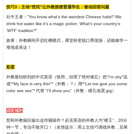
技巧3：主动“挖坑”让外教接梗普通学生：被动回答问题
社牛王者："You know what’s the weirdest Chinese habit? We
drink hot water like it’s a magic potion. What’s your country’s
‘WTF’ tradition?"
效果：外教瞬间开启吐槽模式，课堂秒变脱口秀现场，还能偷学一
堆地道表达！
彩蛋
外教最怕听到的中式英语（慎用，但用了绝对难忘）把“I’m shy”说
成*"My face is very thin"*（外教：？）用*"Let me give you some
color see see"* 代替 "I’ll show you"（外教：瞳孔地震.jpg）
试听福利
想和外教疯狂输出这些骚操作？必克英语的外教人均“梗王”，20分
钟一节，专治不敢开口！（友情提示：用上文技巧调戏外教，后果