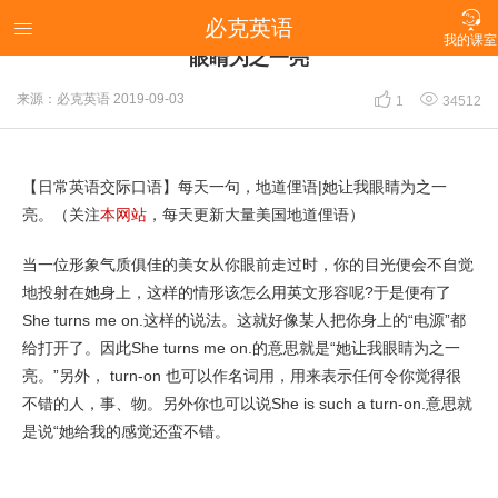

必克英语
【日常英语交际口语】每天一句，地道俚语|她让我

我的课室
眼睛为之一亮


来源：必克英语
2019-09-03
1
34512
【日常英语交际口语】每天一句，地道俚语|她让我眼睛为之一
亮。（关注
本网站
，每天更新大量美国地道俚语）
当一位形象气质俱佳的美女从你眼前走过时，你的目光便会不自觉
地投射在她身上，这样的情形该怎么用英文形容呢?于是便有了
She turns me on.这样的说法。这就好像某人把你身上的“电源”都
给打开了。因此She turns me on.的意思就是“她让我眼睛为之一
亮。”另外， turn-on 也可以作名词用，用来表示任何令你觉得很
不错的人，事、物。另外你也可以说She is such a turn-on.意思就
是说“她给我的感觉还蛮不错。