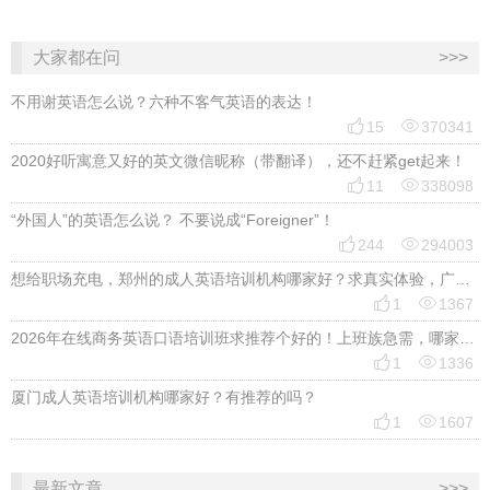
大家都在问
>>>
不用谢英语怎么说？六种不客气英语的表达！


15
370341
2020好听寓意又好的英文微信昵称（带翻译），还不赶紧get起来！


11
338098
“外国人”的英语怎么说？ 不要说成“Foreigner”！


244
294003
想给职场充电，郑州的成人英语培训机构哪家好？求真实体验，广告勿扰，感谢！


1
1367
2026年在线商务英语口语培训班求推荐个好的！上班族急需，哪家好？


1
1336
厦门成人英语培训机构哪家好？有推荐的吗？


1
1607
最新文章
>>>