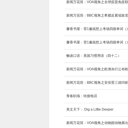
新闻万花筒：VOA视角之全球疫苗免疫
新闻万花筒：BBC视角之希腊反紧缩政
馨香书屋：背1遍就想上考场四级单词（
馨香书屋：背1遍就想上考场四级单词（
畅谈口语：美国习惯用语（四十二）
新闻万花筒：VOA视角之欧洲央行公布欧
新闻万花筒：BBC视角之安倍晋三就IS
青春职场：转接电话
美文天下： Dig a Little Deeper
新闻万花筒：VOA视角之动物园动物展