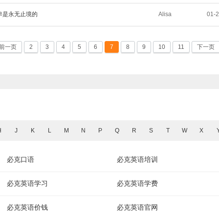
卑是永无止境的
Alisa
01-
前一页
2
3
4
5
6
7
8
9
10
11
下一页
H
J
K
L
M
N
P
Q
R
S
T
W
X
必克口语
必克英语培训
必克英语学习
必克英语学费
必克英语价钱
必克英语官网