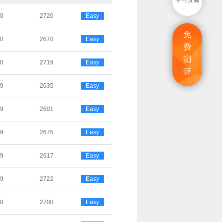
学习资源
30
2720
Easy
免
30
2670
Easy
费
测
30
2719
Easy
评
29
2635
Easy
29
2601
Easy
29
2675
Easy
29
2617
Easy
29
2722
Easy
28
2700
Easy