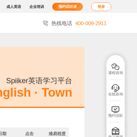
成人英语
企业培训
预约试听课
登录

热线电话
400-009-2911

课程咨询
Spiiker英语学习平台

glish · Town
在线咨询

预约试听

日期
点击
难易程度