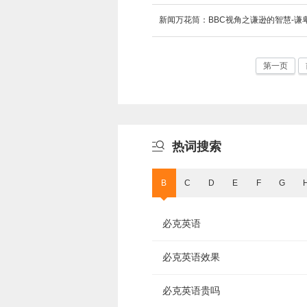
新闻万花筒：BBC视角之谦逊的智慧-谦
第一页

热词搜索
B
C
D
E
F
G
必克英语
必克英语效果
必克英语贵吗