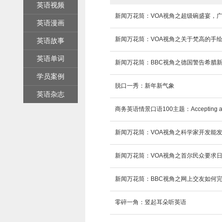
英语视频
新闻万花筒：VOA视角之超级碗盛宴，
英语漫画
新闻万花筒：VOA视角之关于梵高的手
英语故事
英语单词
新闻万花筒：BBC视角之德国警告希腊
学员案例
脱口一秀：新年新气象
英语杂志
商务英语情景口语100主题：Accepting an
新闻万花筒：VOA视角之科学家开发能
新闻万花筒：VOA视角之首尔民众要求
新闻万花筒：BBC视角之网上交友如何
零碎一角：竖起耳朵听英语