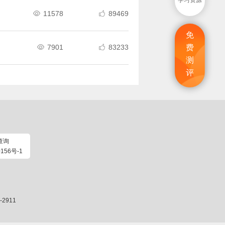
学习资源
11578
89469


免
7901
83233
费


测
评
查询
156号-1
2911