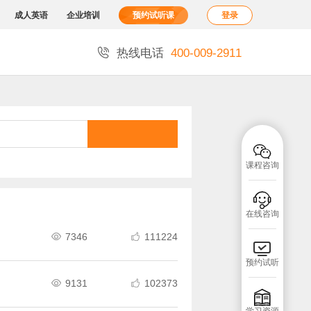
成人英语
企业培训
预约试听课
登录

热线电话
400-009-2911

课程咨询

在线咨询
7346
111224



预约试听
9131
102373


