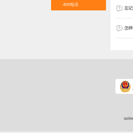
400电话

忘记

怎样
spii