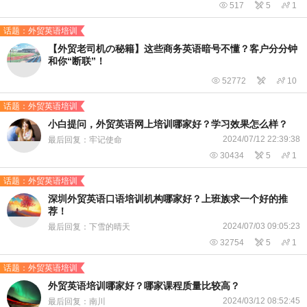

517

5

1
话题：外贸英语培训
【外贸老司机の秘籍】这些商务英语暗号不懂？客户分分钟
和你“断联”！

52772


10
话题：外贸英语培训
小白提问，外贸英语网上培训哪家好？学习效果怎么样？
2024/07/12 22:39:38
最后回复：牢记使命

30434

5

1
话题：外贸英语培训
深圳外贸英语口语培训机构哪家好？上班族求一个好的推
荐！
2024/07/03 09:05:23
最后回复：下雪的晴天

32754

5

1
话题：外贸英语培训
外贸英语培训哪家好？哪家课程质量比较高？
2024/03/12 08:52:45
最后回复：南川