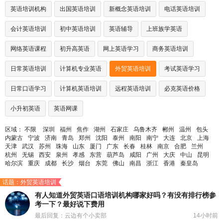
英语培训机构
出国英语培训
新概念英语培训
电话英语培训
会计英语培训
初中英语培训
英语辅导
上班族学英语
网络英语课程
初升高英语
网上英语学习
商务英语培训
日常英语培训
计算机专业英语
外贸英语培训
考试英语学习
日常口语学习
计算机英语培训
远程英语培训
必克英语价格
小升初英语
英语网课
区域：
不限
深圳
福州
焦作
湖州
石家庄
乌鲁木齐
郴州
温州
包头
内蒙古
宁波
济南
青岛
郑州
沈阳
泰州
南阳
南宁
大连
北京
上海
天津
武汉
苏州
珠海
山东
厦门
广东
长春
桂林
南京
合肥
兰州
杭州
无锡
西安
泉州
孝感
东营
葫芦岛
咸阳
广州
大庆
中山
昆明
哈尔滨
重庆
成都
长沙
烟台
东莞
佛山
南昌
浙江
香港
秦皇岛
话题：外贸英语培训
有人知道外贸英语口语培训机构哪家好吗？有没有排行榜参
考一下？最好说下费用
最后回复：云边有个小卖部
14小时前