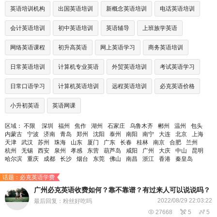
英语培训机构
出国英语培训
新概念英语培训
电话英语培训
会计英语培训
初中英语培训
英语辅导
上班族学英语
网络英语课程
初升高英语
网上英语学习
商务英语培训
日常英语培训
计算机专业英语
外贸英语培训
考试英语学习
日常口语学习
计算机英语培训
远程英语培训
必克英语价格
小升初英语
英语网课
区域：
不限
深圳
福州
焦作
湖州
石家庄
乌鲁木齐
郴州
温州
包头
内蒙古
宁波
济南
青岛
郑州
沈阳
泰州
南阳
南宁
大连
北京
上海
天津
武汉
苏州
珠海
山东
厦门
广东
长春
桂林
南京
合肥
兰州
杭州
无锡
西安
泉州
孝感
东营
葫芦岛
咸阳
广州
大庆
中山
昆明
哈尔滨
重庆
成都
长沙
烟台
东莞
佛山
南昌
浙江
香港
秦皇岛
话题：必克英语学费
广州必克英语收费如何？靠不靠谱？有过来人可以说说吗？
2022/08/29 22:03:22
最后回复：粉丝好吃吗

27668

5

5