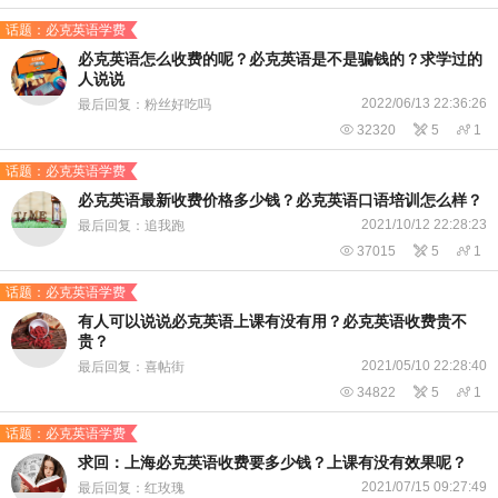
话题：必克英语学费
必克英语怎么收费的呢？必克英语是不是骗钱的？求学过的
人说说
2022/06/13 22:36:26
最后回复：粉丝好吃吗

32320

5

1
话题：必克英语学费
必克英语最新收费价格多少钱？必克英语口语培训怎么样？
2021/10/12 22:28:23
最后回复：追我跑

37015

5

1
话题：必克英语学费
有人可以说说必克英语上课有没有用？必克英语收费贵不
贵？
2021/05/10 22:28:40
最后回复：喜帖街

34822

5

1
话题：必克英语学费
求回：上海必克英语收费要多少钱？上课有没有效果呢？
2021/07/15 09:27:49
最后回复：红玫瑰