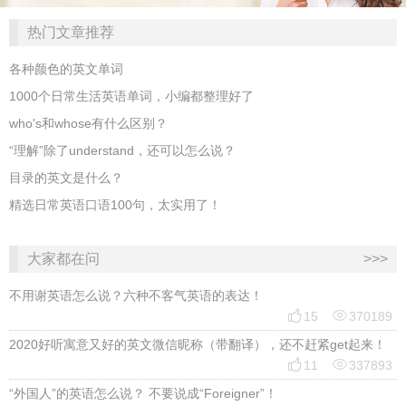
热门文章推荐
各种颜色的英文单词
1000个日常生活英语单词，小编都整理好了
who's和whose有什么区别？
“理解”除了understand，还可以怎么说？
目录的英文是什么？
精选日常英语口语100句，太实用了！
大家都在问
>>>
不用谢英语怎么说？六种不客气英语的表达！


15
370189
2020好听寓意又好的英文微信昵称（带翻译），还不赶紧get起来！


11
337893
“外国人”的英语怎么说？ 不要说成“Foreigner”！