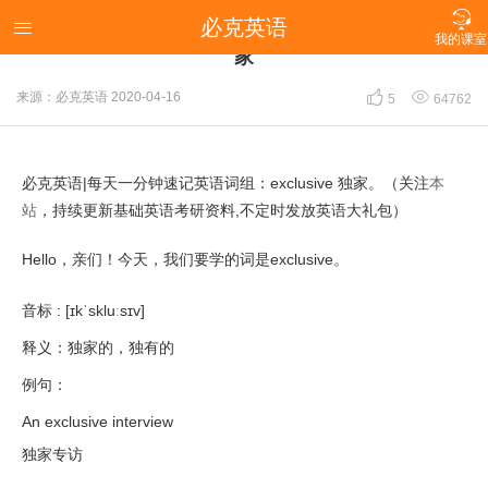

必克英语
必克英语|每天一分钟速记英语词组：exclusive 独

我的课室
家


来源：必克英语
2020-04-16
5
64762
必克英语|每天一分钟速记英语词组：exclusive 独家。（关注
本
站
，持续更新基础英语考研资料,不定时发放英语大礼包）
Hello，亲们！今天，我们要学的词是exclusive。
音标 : [ɪkˈskluːsɪv]
释义：独家的，独有的
例句：
An exclusive interview
独家专访