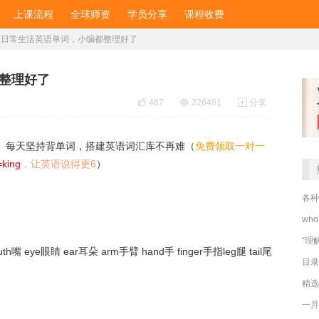
上课流程
全球师资
学员分享
课程收费
0个日常生活英语单词，小编都整理好了
都整理好了

467

226481

分享
了。每天坚持背单词，搭建英语词汇库不再难（
免费领取一对一
=king
，让英语说得更6
）
各种
wh
“理
uth嘴 eye眼睛 ear耳朵 arm手臂 hand手 finger手指leg腿 tail尾
目录
精选
一月