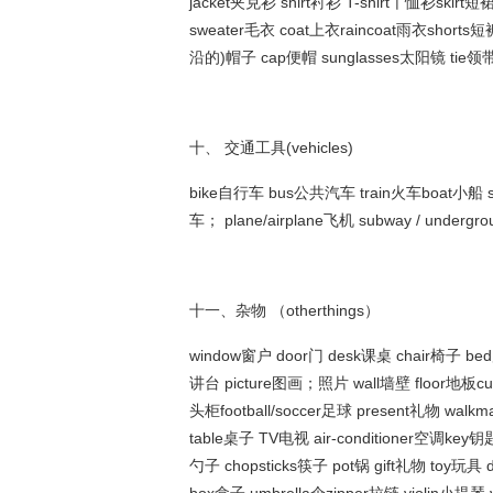
jacket夹克衫 shirt衬衫 T-shirt丅恤衫skir
sweater毛衣 coat上衣raincoat雨衣shorts短
沿的)帽子 cap便帽 sunglasses太阳镜 tie领带s
十、 交通工具(vehicles)
bike自行车 bus公共汽车 train火车boat小船 
车； plane/airplane飞机 subway / underg
十一、杂物 （otherthings）
window窗户 door门 desk课桌 chair椅子 bed
讲台 picture图画；照片 wall墙壁 floor地板curt
头柜football/soccer足球 present礼物 wal
table桌子 TV电视 air-conditioner空调key钥匙
勺子 chopsticks筷子 pot锅 gift礼物 toy玩具 