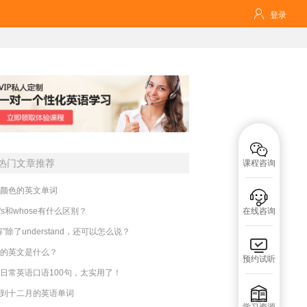

登录

热门文章推荐
课程咨询
颜色的英文单词

o's和whose有什么区别？
在线咨询
解”除了understand，还可以怎么说？

的英文是什么？
预约试听
日常英语口语100句，太实用了！

到十二月的英语单词