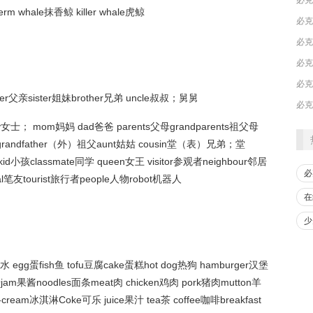
rm whale抹香鲸 killer whale虎鲸
​必
​必
ther父亲sister姐妹brother兄弟 uncle叔叔；舅舅
y女士； mom妈妈 dad爸爸 parents父母grandparents祖父母
a/grandfather（外）祖父aunt姑姑 cousin堂（表）兄弟；堂
小孩classmate同学 queen女王 visitor参观者neighbour邻居
必
n pal笔友tourist旅行者people人物robot机器人
在
少
r水 egg蛋fish鱼 tofu豆腐cake蛋糕hot dog热狗 hamburger汉堡
饼干jam果酱noodles面条meat肉 chicken鸡肉 pork猪肉mutton羊
e-cream冰淇淋Coke可乐 juice果汁 tea茶 coffee咖啡breakfast