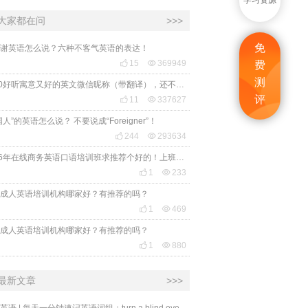
学习资源
大家都在问
>>>
免
谢英语怎么说？六种不客气英语的表达！

15

369949
费
测
2020好听寓意又好的英文微信昵称（带翻译），还不赶紧get起来！
评

11

337627
国人”的英语怎么说？ 不要说成“Foreigner”！

244

293634
2026年在线商务英语口语培训班求推荐个好的！上班族急需，哪家好？

1

233
成人英语培训机构哪家好？有推荐的吗？

1

469
成人英语培训机构哪家好？有推荐的吗？

1

880
最新文章
>>>
必克英语 | 每天一分钟速记英语词组：turn a blind eye 视而不见