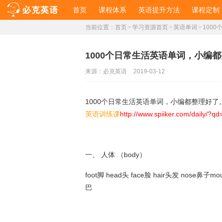
首页
课程体系
英语提升方法
课程定制
当前位置：
首页
>
学习资源首页
>
英语单词
>
100
1000个日常生活英语单词，小编
来源：
必克英语
2019-03-12
1000个日常生活英语单词，小编都整理好
英语训练课
http://www.spiiker.com/daily/?qd
一、 人体 （body）
foot脚 head头 face脸 hair头发 nose鼻子mo
巴