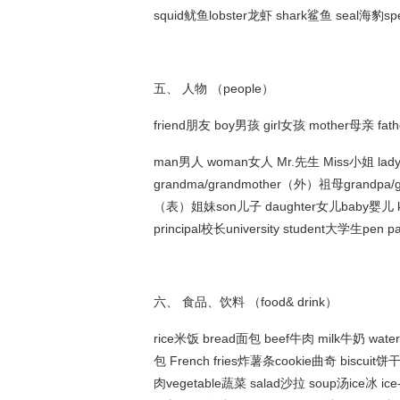
squid鱿鱼lobster龙虾 shark鲨鱼 seal海豹spe
五、 人物 （people）
friend朋友 boy男孩 girl女孩 mother母亲 fa
man男人 woman女人 Mr.先生 Miss小姐 lad
grandma/grandmother（外）祖母grandp
（表）姐妹son儿子 daughter女儿baby婴儿 kid
principal校长university student大学生pe
六、 食品、饮料 （food& drink）
rice米饭 bread面包 beef牛肉 milk牛奶 wate
包 French fries炸薯条cookie曲奇 biscuit
肉vegetable蔬菜 salad沙拉 soup汤ice冰 ic