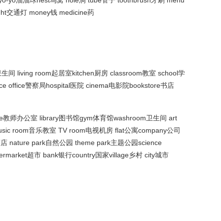
 yo-yo溜溜球nest鸟窝 hole洞 tube管子 toothbrush牙刷 menu
ght交通灯 money钱 medicine药
间 living room起居室kitchen厨房 classroom教室 school学
lice office警察局hospital医院 cinema电影院bookstore书店
office教师办公室 library图书馆gym体育馆washroom卫生间 art
sic room音乐教室 TV room电视机房 flat公寓company公司
物商店 nature park自然公园 theme park主题公园science
rmarket超市 bank银行country国家village乡村 city城市