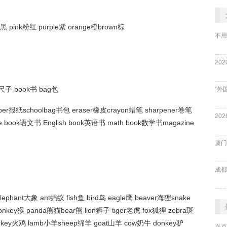
ck黑 pink粉红 purple紫 orange橙brown棕
不用
er尺子 book书 bag包
“外
aper报纸schoolbag书包 eraser橡皮crayon蜡笔 sharpener卷笔
e book语文书 English book英语书 math book数学书magazine
厦门
成都
elephant大象 ant蚂蚁 fish鱼 bird鸟 eagle鹰 beaver海狸snake
nkey猴 panda熊猫bear熊 lion狮子 tiger老虎 fox狐狸 zebra斑
urkey火鸡 lamb小羊sheep绵羊 goat山羊 cow奶牛 donkey驴