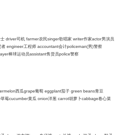
护士 driver司机 farmer农民singer歌唱家 writer作家actor男演员
记者 engineer工程师 accountant会计policeman(男)警察
 player棒球运动员assistant售货员police警察
termelon西瓜grape葡萄 eggplant茄子 green beans青豆
rry草莓cucumber黄瓜 onion洋葱 carrot胡萝卜cabbage卷心菜