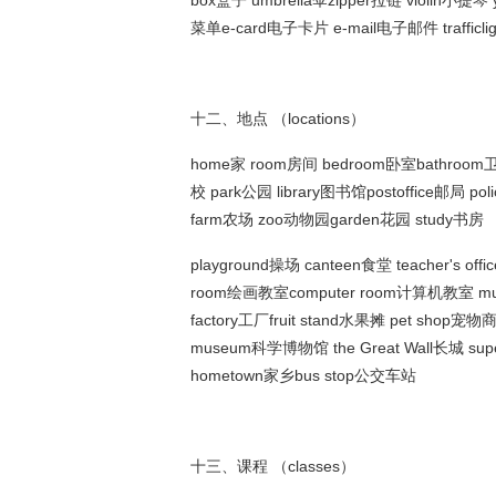
box盒子 umbrella伞zipper拉链 violin小提琴
菜单e-card电子卡片 e-mail电子邮件 trafficli
十二、地点 （locations）
home家 room房间 bedroom卧室bathroom卫生
校 park公园 library图书馆postoffice邮局 po
farm农场 zoo动物园garden花园 study书房
playground操场 canteen食堂 teacher's 
room绘画教室computer room计算机教室 mu
factory工厂fruit stand水果摊 pet shop宠
museum科学博物馆 the Great Wall长城 supe
hometown家乡bus stop公交车站
十三、课程 （classes）