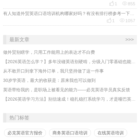


1
855
有人知道外贸英语口语培训机构哪家好吗？有没有排行榜参考一下？最好说下费用


1
1057
最新文章
>>>
做外贸别瞎学，只用工作能用上的表达才不白费
【2026英语怎么学？】多年没碰英语别硬啃，分级入门零基础也能跟上
从不敢开口到拿下海外订单，我只坚持做了这一件事
30岁学英语，最大的收获是：原来我也可以做到
英语带给我的，是职场上被看见的能力——必克英语学员真实反馈
【2026英语学习方法】别信速成！稳扎稳打系统学习，才是哑巴英语解药
热门标签
必克英语官方报价
商务英语口语培训
在线英语培训