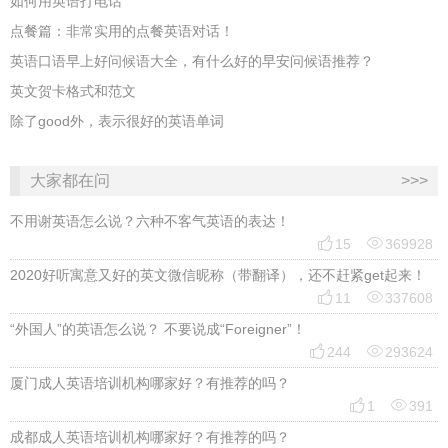
如何用英语打电话
点餐篇：非常实用的点餐英语对话！
英语口语早上好问候语大全，有什么好的早安问候语推荐？
英文贺卡格式和范文
除了good外，表示很好的英语单词
大家都在问
>>>
不用谢英语怎么说？六种不客气英语的表达！


15
369928
2020好听寓意又好的英文微信昵称（带翻译），还不赶紧get起来！


11
337608
“外国人”的英语怎么说？ 不要说成“Foreigner”！


244
293624
厦门成人英语培训机构哪家好？有推荐的吗？


1
391
成都成人英语培训机构哪家好？有推荐的吗？