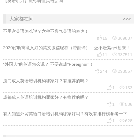
【英语听力】教你听懂英语新闻
大家都在问
>>>
不用谢英语怎么说？六种不客气英语的表达！


15
369837
2020好听寓意又好的英文微信昵称（带翻译），还不赶紧get起来！


11
337511
“外国人”的英语怎么说？ 不要说成“Foreigner”！


244
293557
厦门成人英语培训机构哪家好？有推荐的吗？


1
153
成都成人英语培训机构哪家好？有推荐的吗？


1
536
有人知道外贸英语口语培训机构哪家好吗？有没有排行榜参考一下？最好说下费用


1
628