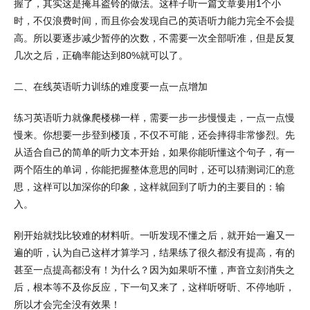
握了，其实这是掩耳盗铃的做法。这样子听一篇文章要用
1
个小
时，不仅浪费时间，而且你会发现自己的英语听力能力完全不会提
高。所以要逐步减少暂停的次数，不需要一次全部听准，但是反复
几次之后，正确率能达到
80%
就可以了。
二、在线英语听力训练的难度要一点一点增加
练习英语听力就像爬楼梯一样，需要一步一步慢慢走，一点一点慢
慢来。你想要一步登到楼顶，不仅不可能，还会摔得非常惨烈。先
从适合自己的简单的听力文本开始，如果你能听懂这个句子，有一
两个陌生的单词，你能把握整体意思的同时，还可以猜测词汇的意
思，这样可以加深你的印象，这样就回到了听力的主要目的：输
入。
刚开始就找比较难的材料听。一听发现不懂之后，就开始一遍又一
遍的听，认为自己这样才算学习，结果练了很久都没有提高，有的
甚至一点提高都没有！为什么？因为如果听不懂，声音立刻消失之
后，根本等不及你反应，下一句又来了，这样听呀听、不停地听，
所以才会完全没有效果！