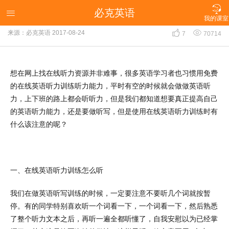

必克英语
找对方法很重要，在线英语听力应该这么听！

我的课室


来源：必克英语
2017-08-24
7
70714
想在网上找在线听力资源并非难事，很多英语学习者也习惯用免费
的在线英语听力训练听力能力，平时有空的时候就会做做英语听
力，上下班的路上都会听听力，但是我们都知道想要真正提高自己
的英语听力能力，还是要做听写，但是使用在线英语听力训练时有
什么该注意的呢？
一、在线英语听力训练怎么听
我们在做英语听写训练的时候，一定要注意不要听几个词就按暂
停。有的同学特别喜欢听一个词看一下，一个词看一下，然后熟悉
了整个听力文本之后，再听一遍全都听懂了，自我安慰以为已经掌