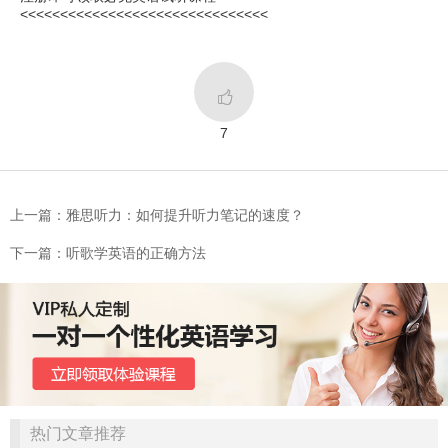
<<<<<<<<<<<<<<<<<<<<<<<<<<<<<<<

7
上一篇：雅思听力：如何提升听力笔记的速度？
下一篇：听歌学英语的正确方法
热门文章推荐