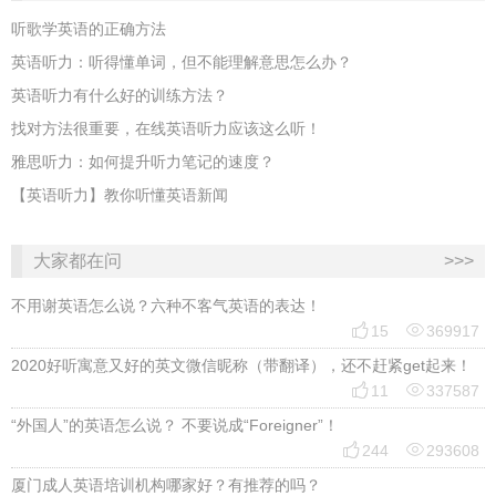
听歌学英语的正确方法
英语听力：听得懂单词，但不能理解意思怎么办？
英语听力有什么好的训练方法？
找对方法很重要，在线英语听力应该这么听！
雅思听力：如何提升听力笔记的速度？
【英语听力】教你听懂英语新闻
大家都在问
>>>
不用谢英语怎么说？六种不客气英语的表达！


15
369917
2020好听寓意又好的英文微信昵称（带翻译），还不赶紧get起来！


11
337587
“外国人”的英语怎么说？ 不要说成“Foreigner”！


244
293608
厦门成人英语培训机构哪家好？有推荐的吗？