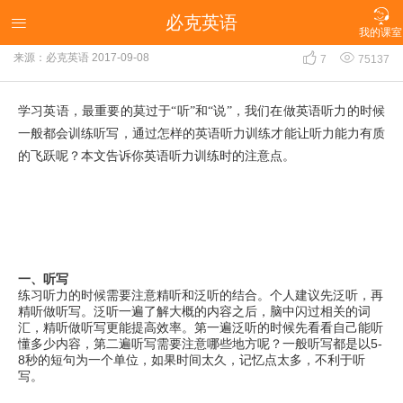

必克英语
英语听力有什么好的训练方法？

我的课室


来源：必克英语
2017-09-08
7
75137
学习英语，最重要的莫过于“听”和“说”，我们在做英语听力的时候
一般都会训练听写，通过怎样的英语听力训练才能让听力能力有质
的飞跃呢？本文告诉你英语听力训练时的注意点。
一、听写
练习听力的时候需要注意精听和泛听的结合。个人建议先泛听，再
精听做听写。泛听一遍了解大概的内容之后，脑中闪过相关的词
汇，精听做听写更能提高效率。第一遍泛听的时候先看看自己能听
懂多少内容，第二遍听写需要注意哪些地方呢？一般听写都是以5-
8秒的短句为一个单位，如果时间太久，记忆点太多，不利于听
写。