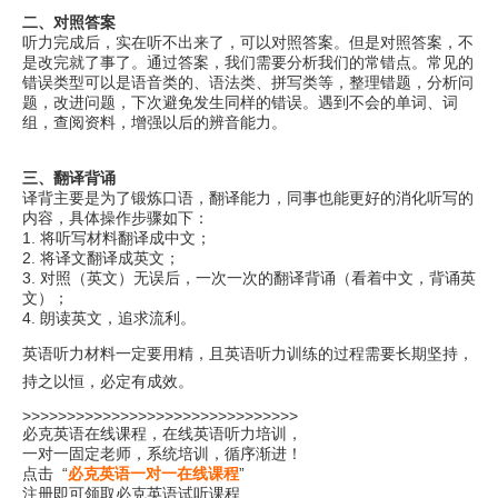
二、对照答案
听力完成后，实在听不出来了，可以对照答案。但是对照答案，不
是改完就了事了。通过答案，我们需要分析我们的常错点。常见的
错误类型可以是语音类的、语法类、拼写类等，整理错题，分析问
题，改进问题，下次避免发生同样的错误。遇到不会的单词、词
组，查阅资料，增强以后的辨音能力。
三、翻译背诵
译背主要是为了锻炼口语，翻译能力，同事也能更好的消化听写的
内容，具体操作步骤如下：
1. 将听写材料翻译成中文；
2. 将译文翻译成英文；
3. 对照（英文）无误后，一次一次的翻译背诵（看着中文，背诵英
文）；
4. 朗读英文，追求流利。
英语听力材料一定要用精，且英语听力训练的过程需要长期坚持，
持之以恒，必定有成效。
>>>>>>>>>>>>>>>>>>>>>>>>>>>>>>>
必克英语在线课程，在线英语听力培训，
一对一固定老师，系统培训，循序渐进！
点击
“
必克英语一对一在线课程
”
注册即可领取必克英语试听课程