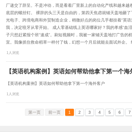
厂递交了辞呈。不是冲动，而是看着厂里新上的自动化产线和越来越
底层的螺丝钉。 裸辞的头三天是自由的，第四天焦虑就铺天盖地砸了下
光电子、跨境电商和外贸制造企业，稍微好点的岗位几乎都挂着“英语流
我，决定咬牙从零开始。 成人零基础线上英语哪家好？我的孝感“血泪
子只想赶紧报个班“速成”。刷短视频时，我被一家铺天盖地打广告的机构
宜。我像抓住救命稻草一样付了钱，幻想一个月后就能去面试外企。 
1人浏览
【英语机构案例】英语如何帮助他拿下第一个海
【英语机构案例】英语如何帮助他拿下第一个海外客户
1人浏览
第一页
前一页
1
2
3
4
5
6
7