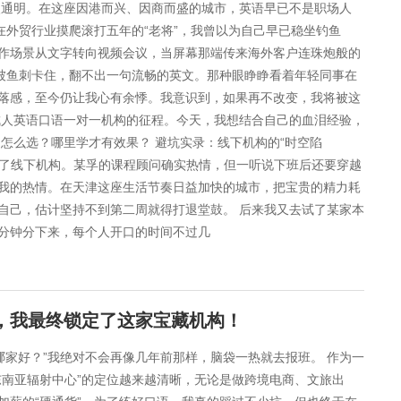
火通明。在这座因港而兴、因商而盛的城市，英语早已不是职场人
名在外贸行业摸爬滚打五年的“老将”，我曾以为自己早已稳坐钓鱼
作场景从文字转向视频会议，当屏幕那端传来海外客户连珠炮般的
像被鱼刺卡住，翻不出一句流畅的英文。那种眼睁睁看着年轻同事在
落感，至今仍让我心有余悸。我意识到，如果再不改变，我将被这
成人英语口语一对一机构的征程。今天，我想结合自己的血泪经验，
？怎么选？哪里学才有效果？ 避坑实录：线下机构的“时空陷
试听了线下机构。某孚的课程顾问确实热情，但一听说下班后还要穿越
我的热情。在天津这座生活节奏日益加快的城市，把宝贵的精力耗
自己，估计坚持不到第二周就得打退堂鼓。 后来我又去试了某家本
分钟分下来，每个人开口的时间不过几
坑，我最终锁定了这家宝藏机构！
构哪家好？”我绝对不会再像几年前那样，脑袋一热就去报班。 作为一
东南亚辐射中心”的定位越来越清晰，无论是做跨境电商、文旅出