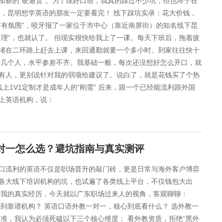
加薪的“硬通货”。为了练好口语，我真的踩过不少坑，但也终于在
南，昆明想学英语的朋友一定要看完！ 线下踩坑实录：花大价钱，
下才有氛围”，咬牙报了一家位于市中心（靠近南屏街）的知名线下昆
理”，也就认了。 但现实很快给我上了一课。每天下班后，拖着疲
堵在二环路上赶去上课，来回通勤就要一个多小时。到家往往快十
十几个人，水平参差不齐。我基础一般，每次还没想好怎么开口，就
有人，更别说针对我的弱项给建议了。说白了，就是花钱买了个热
线上1V1定制才是成年人的“刚需” 后来，跟一个已经能流利跟外国
上英语机构，说：
一对一怎么选？避坑指南与真实测评
口流利的英语不仅是职场晋升的敲门砖，更是日常与海外客户博弈
各大线下培训机构的坑，也试遍了各类线上平台，不仅钱包大出
和我的真实经历，今天就以广东职场过来人的视角，客观聊聊：
选到靠谱机构？ 英语口语外教一对一，核心到底看什么？ 选外教一
标准，我认为必须死磕以下三个核心维度： 看外教资质，拒绝“黑外