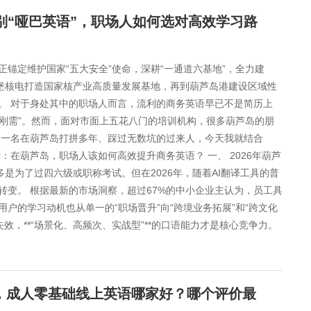
别“哑巴英语”，职场人如何选对高效学习路
市正锚定维护国家“五大安全”使命，深耕“一通道六基地”，全力建
大堡核电打造国家核产业高质量发展基地，再到葫芦岛港建设区域性
。 对于身处其中的职场人而言，流利的商务英语早已不是简历上
“刚需”。然而，面对市面上五花八门的培训机构，很多葫芦岛的朋
为一名在葫芦岛打拼多年、踩过无数坑的过来人，今天我就结合
：在葫芦岛，职场人该如何高效提升商务英语？ 一、 2026年葫芦
多是为了过四六级或职称考试。但在2026年，随着AI翻译工具的普
变。 根据最新的市场洞察，超过67%的中小企业主认为，员工具
户的学习动机也从单一的“职场晋升”向“跨境业务拓展”和“跨文化
效，**“场景化、高频次、实战型”**的口语能力才是核心竞争力。
，成人零基础线上英语哪家好？哪个评价最