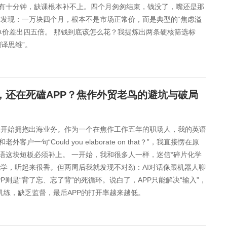
有十分钟，缺课根本补不上。四个月匆匆结束，钱没了，嘴还是那
才发现：一万块四个月，根本不是市场正常价，而是典型的“焦虑溢
单价差出四五倍。 那钱到底该怎么花？我提炼出两条硬核筛选标
译思维”。
，还在死磕APP？焦作外贸老鸟的避坑与破局
业开始拥抱出海业务。作为一个在焦作工作五年的职场人，我的英语
“Could you elaborate on that？”，我直接愣在原
语这块短板必须补上。 一开始，我和很多人一样，迷信“碎片化学
能学，听起来很香。但两周后我就发现不对劲：AI对话像跟机器人聊
则是“背了忘、忘了背”的死循环。说白了，APP只能解决“输入”，
机练，缺乏监督，最后APP的打开率越来越低。