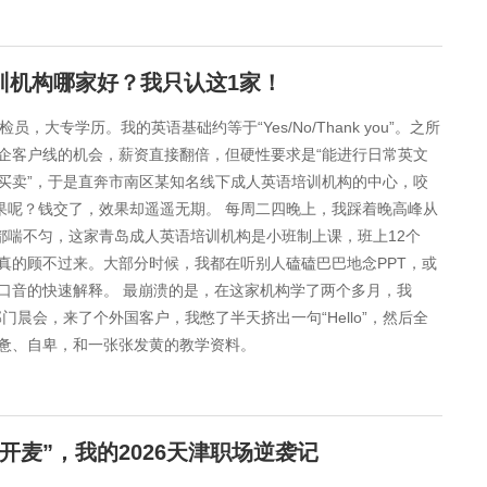
训机构哪家好？我只认这1家！
大专学历。我的英语基础约等于“Yes/No/Thank you”。之所
企客户线的机会，薪资直接翻倍，但硬性要求是“能进行日常英文
的买卖”，于是直奔市南区某知名线下成人英语培训机构的中心，咬
果呢？钱交了，效果却遥遥无期。 每周二四晚上，我踩着晚高峰从
都喘不匀，这家青岛成人英语培训机构是小班制上课，班上12个
真的顾不过来。大部分时候，我都在听别人磕磕巴巴地念PPT，或
口音的快速解释。 最崩溃的是，在这家机构学了两个多月，我
利索。有一次部门晨会，来了个外国客户，我憋了半天挤出一句“Hello”，然后全
惫、自卑，和一张张发黄的教学资料。
开麦”，我的2026天津职场逆袭记