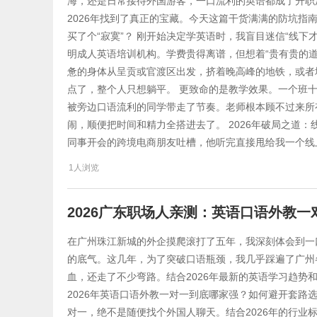
海，还是日常接待外国游客，一口流利的英语都成了升职
2026年找到了真正的宝藏。今天这篇干货满满的防坑指
买了个“寂寞”？ 刚开始决定学英语时，我盲目迷信“线
明成人英语培训机构。学费贵得离谱，但想着“贵有贵的道
惫的身体从呈贡或官渡区出发，挤着晚高峰的地铁，或者
点了，整个人只想躺平。 更致命的是教学效果。一个班
被旁边口语流利的同学带走了节奏。老师根本顾不过来所
闹，顺便把时间和精力全搭进去了。 2026年破局之道：
同事开会的跨境电商朋友吐槽，他听完直接甩给我一个线
1人浏览
2026广东职场人亲测：英语口语外教
在广州珠江新城的外企摸爬滚打了五年，我深刻体会到一
的底气。这几年，为了突破口语瓶颈，我几乎踩遍了广州
血，还走了不少弯路。结合2026年最新的英语学习趋势
2026年英语口语外教一对一到底哪家强？如何避开套路
对一，绝不是随便找个外国人聊天。结合2026年的行业