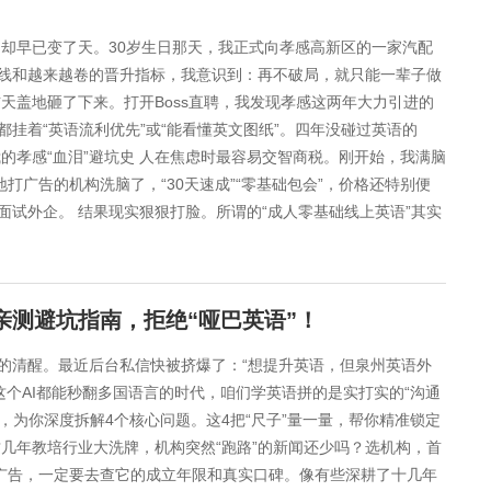
向却早已变了天。30岁生日那天，我正式向孝感高新区的一家汽配
线和越来越卷的晋升指标，我意识到：再不破局，就只能一辈子做
天盖地砸了下来。打开Boss直聘，我发现孝感这两年大力引进的
挂着“英语流利优先”或“能看懂英文图纸”。四年没碰过英语的
的孝感“血泪”避坑史 人在焦虑时最容易交智商税。刚开始，我满脑
打广告的机构洗脑了，“30天速成”“零基础包会”，价格还特别便
试外企。 结果现实狠狠打脸。所谓的“成人零基础线上英语”其实
亲测避坑指南，拒绝“哑巴英语”！
业”的清醒。最近后台私信快被挤爆了：“想提升英语，但泉州英语外
这个AI都能秒翻多国语言的时代，咱们学英语拼的是实打实的“沟通
，为你深度拆解4个核心问题。这4把“尺子”量一量，帮你精准锁定
 这几年教培行业大洗牌，机构突然“跑路”的新闻还少吗？选机构，首
销广告，一定要去查它的成立年限和真实口碑。像有些深耕了十几年