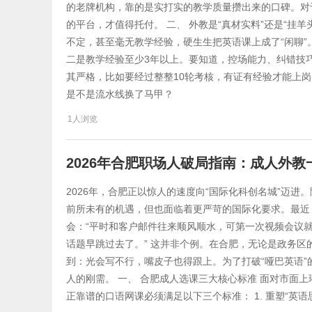
的老牌机构，靠的是实打实的教学质量攒出来的口碑。对
的平台，才值得托付。 二、 外教是“真材实料”还是“挂羊
不定，甚至毫无教学经验，硬生生把英语课上成了“闲聊
二是教学经验至少3年以上。要知道，控场能力、纠错技
其严格，比如要经过整整10轮考核，有证有经验才能上岗
是不是流水线换了马甲？
1人浏览
2026年合肥职场人破局指南：成人外
2026年，合肥正以惊人的速度向“国际化科创名城”迈
前所未有的机遇，但也面临着更严苛的国际化要求。最近
会：“平时和客户邮件往来顺风顺水，可第一次视频会议就
话题早跳过去了。” 这并非个例。在合肥，无论是政务
到：光会写不行，嘴皮子也得跟上。为了打破“哑巴英语
人的刚需。 一、 合肥成人选课三大核心标准 面对市面上
正靠谱的口语网课必须满足以下三个标准： 1. 重塑“英语