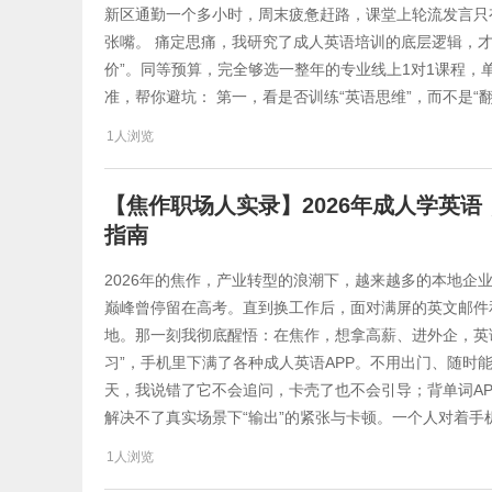
新区通勤一个多小时，周末疲惫赶路，课堂上轮流发言只
张嘴。 痛定思痛，我研究了成人英语培训的底层逻辑，
价”。同等预算，完全够选一整年的专业线上1对1课程，
准，帮你避坑： 第一，看是否训练“英语思维”，而不是“翻
1人浏览
【焦作职场人实录】2026年成人学英语
指南
2026年的焦作，产业转型的浪潮下，越来越多的本地企
巅峰曾停留在高考。直到换工作后，面对满屏的英文邮件和老外客户一句
地。那一刻我彻底醒悟：在焦作，想拿高薪、进外企，英
习”，手机里下满了各种成人英语APP。不用出门、随时
天，我说错了它不会追问，卡壳了也不会引导；背单词APP
解决不了真实场景下“输出”的紧张与卡顿。一个人对着手
1人浏览