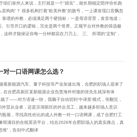
于咱们泉州人来说，主打就是一个“踏实”，能长期稳定陪伴你长跑
头卖狗肉”？ 很多机构打着“欧美外教”的旗号，一上课发现口音飘忽
”。靠谱的外教，必须满足两个硬指标：一是母语背景，发音地道；
巧、引导开口的逻辑，完全是两个世界。正规平台对外教的筛选极
，这样才能保证你每一分钟都花在刀刃上。 三、 所谓的“定制”，
教一对一口语网课怎么选？
进。随着新能源汽车、量子科技等产业加速出海，合肥的职场人迎来了
，在合肥高新区某新能源企业负责海外对接的张先生就深有体
栽了——对方语速一快，我脑子自动切到‘中译英’模式，等翻完，
区的外贸从业者，还是滨湖新区的外企员工，越来越多职场人意识
”的瓶颈，寻找高性价比的成人外教一对一口语网课，成了合肥打工
琳琅满目的在线英语平台，结合2026年合肥职场人的真实痛点，真
思维”，告别中式翻译