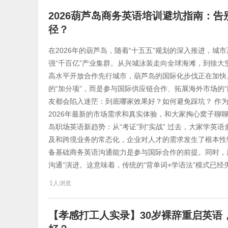
2026葫芦岛商务英语培训避坑指南：告
径？
在2026年的葫芦岛，随着“十五五”规划的深入推进，城
强“千百亿”产业集群。从兴城泳装走向全球海滩，到徐
高水平开放合作先行城市，葫芦岛的国际化步伐正在加快
的“加分项”，而是参与国际供应链合作、拓展海外市场的
友都会陷入迷茫：到底哪家效果好？如何避免踩坑？ 作
2026年最新的市场需求和真实体验，和大家掏心窝子聊聊
岛职场英语新趋势：从“考证”到“实战” 过去，大家学英语
及和跨境业务的常态化，企业对人才的需求发生了根本性转
备基础商务英语沟通能力是参与国际合作的前提。同时，用
沟通”演进。这意味着，传统的“背单词+学语法”模式已经失
1人浏览
【孝感打工人实录】30岁裸辞重启英语