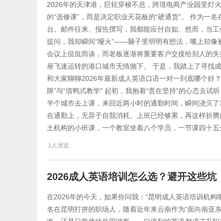
2026年的天津港，巨轮穿梭不息，跨境电商产业园里灯
的“选修课”，而是决定职业天花板的“硬通货”。 作为一
台。邮件往来、报告撰写，我都能应付自如。然而，当工
提问，我却瞬间“哑火”——脑子里明明有想法，嘴上却
会议上侃侃而谈，而老板逐渐将重要客户交接给别人的失
座飞速运转的港口城市无情抛下。 于是，我踏上了寻找
和大家聊聊2026年最新成人英语口语一对一到底哪个好
阱”与“填鸭式教学” 起初，我抱着“贵在坚持”的心态去
半个城市去上课，来回近两小时的通勤时间，瞬间浇灭了
在通勤上，无异于自我消耗。上班已经够累，再这样折腾
土机构的小班课，一个教室坐着八个学员，一节课四十五
1人浏览
2026成人英语培训怎么选？避开这些
在2026年的今天，如果你问我：“昆明成人英语培训机
名在昆明打拼的职场人，随着近年来云南作为“面向南亚