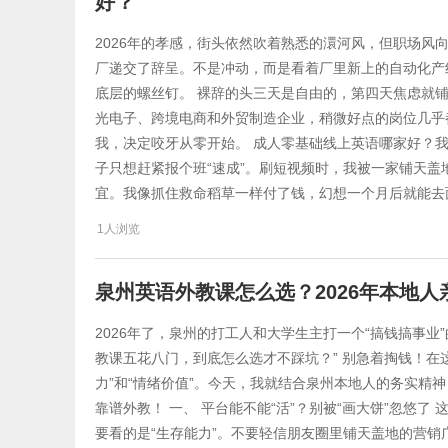
好？
2026年的孝感，街头依然吹着熟悉的澴河风，但职场风
厂递交了辞呈。不是冲动，而是看着厂里新上的自动化产
底层的螺丝钉。 裸辞的头三天是自由的，第四天焦虑就铺
光电子、跨境电商和外贸制造企业，稍微好点的岗位几乎都
我，决定咬牙从零开始。 成人零基础线上英语哪家好？我
子只想赶紧报个班“速成”。刷短视频时，我被一家铺天盖地
宜。我像抓住救命稻草一样付了钱，幻想一个月后就能去面
1人浏览
泉州英语外教课怎么选？2026年本地人
2026年了，泉州的打工人和大学生主打一个“搞钱搞事
教课五花八门，到底怎么选才不踩坑？” 别急着掏钱！在
力”和“情绪价值”。今天，我就结合泉州本地人的务实精神
靠谱外教！ 一、 平台能不能“活”？别被“画大饼”忽悠了
要看的是“生存能力”。不要轻信朋友圈里铺天盖地的营