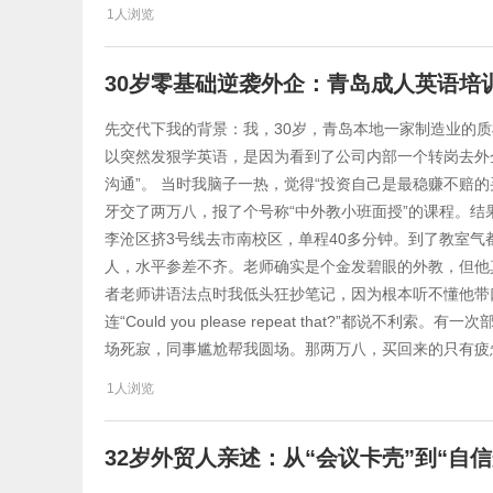
1人浏览
30岁零基础逆袭外企：青岛成人英语培
先交代下我的背景：我，30岁，青岛本地一家制造业的质检员，
以突然发狠学英语，是因为看到了公司内部一个转岗去外
沟通”。 当时我脑子一热，觉得“投资自己是最稳赚不赔
牙交了两万八，报了个号称“中外教小班面授”的课程。结
李沧区挤3号线去市南校区，单程40多分钟。到了教室气
人，水平参差不齐。老师确实是个金发碧眼的外教，但他
者老师讲语法点时我低头狂抄笔记，因为根本听不懂他带
连“Could you please repeat that?”都说不
场死寂，同事尴尬帮我圆场。那两万八，买回来的只有疲
1人浏览
32岁外贸人亲述：从“会议卡壳”到“自信