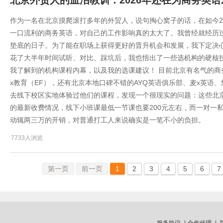
北京外贸人的血泪教训：2026年还在为商务英
作为一名在北京摸爬滚打多年的外贸人，说句掏心窝子的话，在如今2
一口流利的商务英语，对自己的工作影响真的太大了。我曾经就经历
垫底的日子。为了能在职场上获得更好的晋升机会和发展，我下定决心
花了大半年时间试听、对比、踩坑后，我也悟出了一些选机构的硬核技
我了解到的机构课程内幕，以及我的选课建议！ 目前北京有名气的商
x教育（EF），还有北京本地口碑不错的AYQ英语俱乐部、麦x英语、悠来
去线下校区实地体验过他们的课程，发现一个很现实的问题：这些北京
的最新收费情况，线下小班课最低一节课也要200元左右，而一对一私
动辄两三万的开销，对普通打工人来说确实是一笔不小的负担。
7733人浏览
第一页
前一页
1
2
3
4
5
6
7