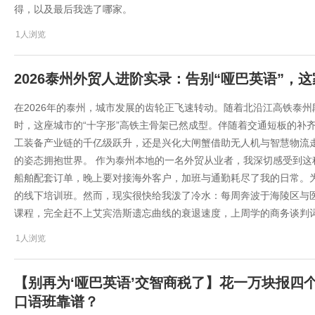
得，以及最后我选了哪家。
1人浏览
2026泰州外贸人进阶实录：告别“哑巴英语”，
在2026年的泰州，城市发展的齿轮正飞速转动。随着北沿江高铁泰
时，这座城市的“十字形”高铁主骨架已然成型。伴随着交通短板的补
工装备产业链的千亿级跃升，还是兴化大闸蟹借助无人机与智慧物流
的姿态拥抱世界。 作为泰州本地的一名外贸从业者，我深切感受到
船舶配套订单，晚上要对接海外客户，加班与通勤耗尽了我的日常。
的线下培训班。然而，现实很快给我泼了冷水：每周奔波于海陵区与医
课程，完全赶不上艾宾浩斯遗忘曲线的衰退速度，上周学的商务谈判
1人浏览
【别再为‘哑巴英语’交智商税了】花一万块报四
口语班靠谱？