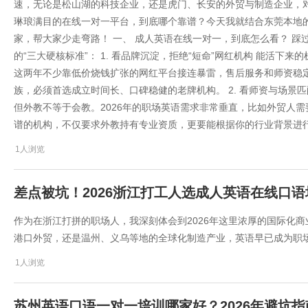
速，无论是松山湖的科技企业，还是虎门、长安的外贸与制造企业，
琳琅满目的在线一对一平台，到底哪个靠谱？今天我就结合东莞本地
家，帮大家少走弯路！ 一、 成人英语在线一对一，到底怎么看？ 踩
的“三大硬核标准”： 1. 看品牌沉淀，拒绝“短命”网红机构 能活
这两年不少靠低价烧钱扩张的网红平台接连暴雷，售后服务和师资稳
族，必须首选成立时间长、口碑稳健的老牌机构。 2. 看师资与场景匹
但外教不等于会教。2026年的职场英语需求非常垂直，比如外贸人
谱的机构，不仅要求外教持有专业资质，更要能根据你的行业背景进行
1人浏览
差点被坑！2026浙江打工人选成人英语在线口
作为在浙江打拼的职场人，我深刻体会到2026年这里浓厚的国际化
港口外贸，还是温州、义乌等地的全球化制造产业，英语早已成为职场
1人浏览
苏州英语口语一对一培训哪家好？2026年避坑