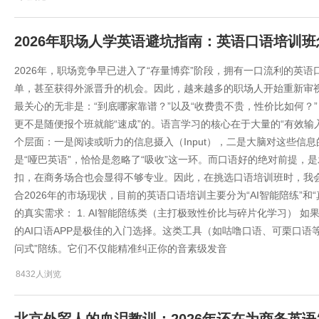
2026年职场人学英语避坑指南：英语口语培训
2026年，职场竞争早已进入了“存量博弈”阶段，拥有一口流利的英
单，甚至获得外派晋升的机会。因此，越来越多的职场人开始重新审
最关心的无非是：“到底哪家靠谱？”以及“收费贵不贵，性价比如何？
更不是随便报个班就能“速成”的。语言学习的核心在于大量的“有效输入
个层面：一是阅读或听力的信息摄入（Input），二是大脑对这些信息
是“哑巴英语”，恰恰是忽略了“吸收”这一环。而口语好的绝对前提，
扣，在商务场合也会显得不够专业。因此，在挑选口语培训班时，我会将
合2026年的市场现状，目前的英语口语培训主要分为“AI智能陪练”
的真实需求： 1. AI智能陪练类（主打极致性价比与碎片化学习） 如
的AI口语APP是极佳的入门选择。这类工具（如咕噜口语、可栗口语
问式”陪练。它们不仅能精准纠正你的音素级发音
8432人浏览