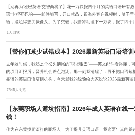
​【别再为‘哑巴英语’交智商税了】花一万块报四个月的英语口语班有
语”卡得死死的——邮件能写，开口就怂，跟海外客户视频时，脑子
语，尴尬得想关摄像头。为了突破，我曾冲动砸下一万块，报了四个
1人浏览
【替你们减少试错成本】2026最新英语口语培
​去年这时候，我还是个彻头彻尾的“职场哑巴”——英文邮件看得懂
的项目汇报后，晋升机会差点泡汤。那一刻我清醒了：再不把口语短
靠谱的英语口语培训机构，今天就我的经验给大家说说​2026最新英
7545人浏览
【东莞职场人避坑指南】2026年成人英语在线
钱！
作为在东莞摸爬滚打的职场人，为了提升英语口语，我这两年真的踩过不